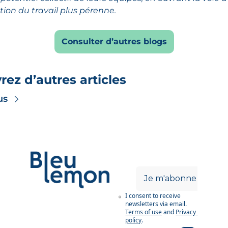
tion du travail plus pérenne.
Consulter d’autres blogs
ez d’autres articles
us
Je m'abonne
I consent to receive 
Des analyses de 
newsletters via email.
fond et des 
Terms of use
and
Privacy 
exemples concrets. 
policy
.
Pour les décideurs 