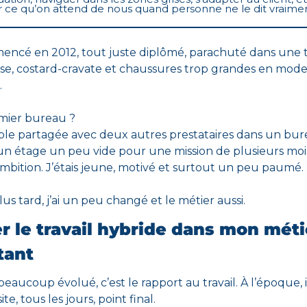
r ce qu’on attend de nous quand personne ne le dit vraimen
mencé en 2012, tout juste diplômé, parachuté dans une t
se, costard-cravate et chaussures trop grandes en mode
 
ier bureau ? 
ble partagée avec deux autres prestataires dans un bur
un étage un peu vide pour une mission de plusieurs mois,
mbition. J’étais jeune, motivé et surtout un peu paumé. 
lus tard, j’ai un peu changé et le métier aussi.
 le travail hybride dans mon métie
tant
 beaucoup évolué, 
c’est le rapport au travail. À l’époque, il 
ite, tous les jours, point final. 