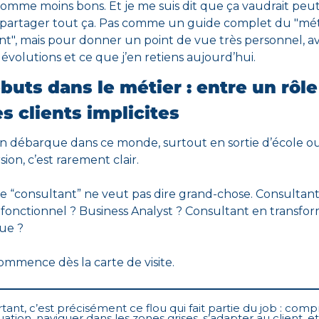
omme moins bons. Et je me suis dit que ça vaudrait peut-
partager tout ça. Pas comme un guide complet du "méti
t", mais pour donner un point de vue très personnel, av
s évolutions et ce que j’en retiens aujourd’hui.
uts dans le métier : entre un rôle 
s clients implicites
n débarque
 dans ce monde, surtout en sortie d’école ou
ion, c’est rarement clair. 
de “consultant” ne veut pas dire grand-chose. Consultant 
fonctionnel ? Business Analyst ? Consultant en transfor
ue ?
ommence dès la carte de visite. 
tant, c’est précisément ce flou qui fait partie du job : comp
uation, naviguer dans les zones grises, s’adapter au client, et 