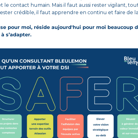
t le contact humain. Mais il faut aussi rester vigilant, tout 
ester crédible, il faut apprendre en continu et faire de la 
ise pour moi, réside aujourd'hui pour moi beaucoup da
 à s’adapter.