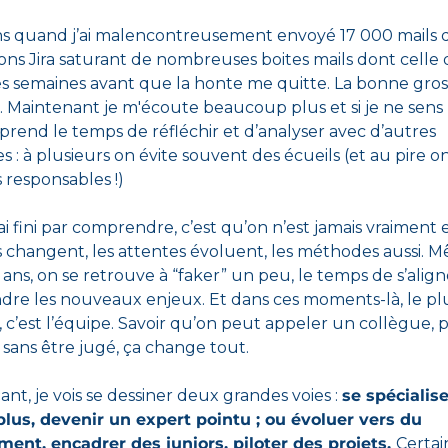
ans quand j’ai malencontreusement envoyé 17 000 mails d
ions Jira saturant de nombreuses boites mails dont celle 
des semaines avant que la honte me quitte. La bonne gros
. Maintenant je m'écoute beaucoup plus et si je ne sens 
 prend le temps de réfléchir et d’analyser avec d’autres 
 : à plusieurs on évite souvent des écueils (et au pire on
 r
esponsables
 !)
ai fini par comprendre, c’est qu’on n’est jamais vraiment e
s changent, les attentes évoluent, les méthodes aussi. M
 ans, on se retrouve à “faker” un peu, le temps de s’aligne
re les nouveaux enjeux. Et dans ces moments-là, le plu
 c’est l’équipe. Savoir qu’on peut appeler un collègue, 
sans être jugé, ça change tout.
nt, je vois se dessiner deux grandes voies : 
se spécialise
plus, devenir un expert pointu ; ou évoluer vers du 
nt, encadrer des juniors, piloter des projets. 
Certain