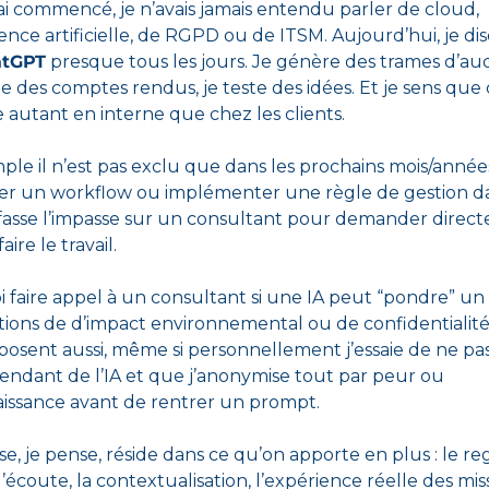
i commencé, je n’avais jamais entendu parler de cloud, 
gence artificielle, de RGPD ou de ITSM. Aujourd’hui, je dis
tGPT
 presque tous les jours. Je génère des trames d’audit
 des comptes rendus, je teste des idées. Et je sens que ç
 autant en interne que chez les clients. 
le il n’est pas exclu que dans les prochains mois/année
er un workflow ou implémenter une règle de gestion d
t fasse l’impasse sur un consultant pour demander direct
ire le travail. 
faire appel à un consultant si une IA peut “pondre” un li
tions de d’impact environnemental ou de confidentialité 
posent aussi, même si personnellement j’essaie de ne pas
endant de l’IA et que j’anonymise
 tout par peur ou 
ssance avant de rentrer un prompt. 
e, je pense, réside dans ce qu’on apporte en plus : le reg
 l’écoute, la contextualisation, l’expérience réelle des miss