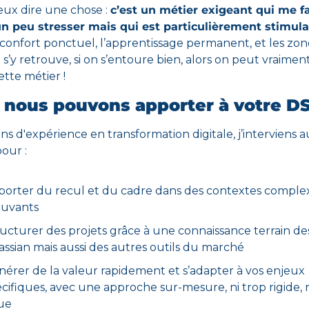
eux dire une chose : 
c’est un métier exigeant qui me fai
un peu stresser mais qui est particulièrement stimul
nconfort ponctuel, l’apprentissage permanent, et les zone
n s’y retrouve, si on s’entoure bien, alors on peut vraiment 
tte métier !
 nous pouvons apporter à votre DS
ns d'expérience en transformation digitale, j’interviens a
our : 
orter du recul et du cadre dans des contextes complex
uvants 
ucturer des projets grâce à une connaissance terrain des 
assian mais aussi des autres outils du marché 
érer de la valeur rapidement et s’adapter à vos enjeux 
cifiques, avec une approche sur-mesure, ni trop rigide, ni
ue 