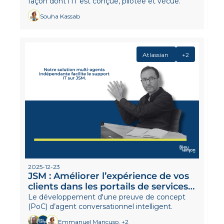
façon dont l’IT est conçue, pilotée et vécue.
Souha Kassab
Atlassian 
+2
2025-12-23
JSM : Améliorer l’expérience de vos 
clients dans les portails de services 
grâce à l’IA
Le développement d'une preuve de concept 
(PoC) d’agent conversationnel intelligent.
Emmanuel Mancuso, +2