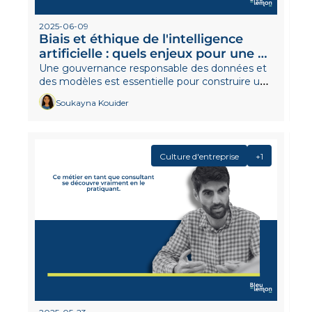
2025-06-09
Biais et éthique de l'intelligence 
artificielle : quels enjeux pour une 
société durable ?
Une gouvernance responsable des données et 
des modèles est essentielle pour construire une 
IA durable.
Soukayna Kouider
Culture d'entreprise
+1