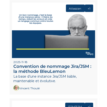
Atlassian 
+1
2025-11-18
Convention de nommage Jira/JSM : 
la méthode BleuLemon 
La base d’une instance Jira/JSM lisible, 
maintenable et évolutive. 
Vincent Thoulé
ITSM/ESM
+1