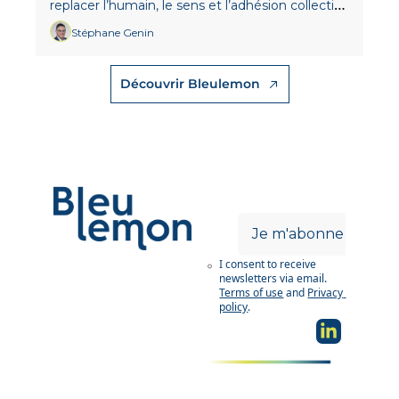
replacer l’humain, le sens et l’adhésion collective 
au centre.
Stéphane Genin
Découvrir Bleulemon
Je m'abonne
I consent to receive 
Des analyses de 
newsletters via email.
fond et des 
Terms of use
and
Privacy 
exemples concrets. 
policy
.
Pour les décideurs 
IT qui 
transforment en 
profondeur.