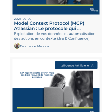
2025-07-09
Model Context Protocol (MCP) 
Atlassian : Le protocole qui 
connecte vos IA à Jira et Confluence
Exploitation de vos données et automatisation 
des actions en contexte (Jira & Confluence)
Emmanuel Mancuso
Intelligence Artificielle (IA)