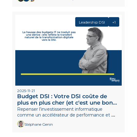
Leadership DSI
+1
2025-11-21
Budget DSI : Votre DSI coûte de 
plus en plus cher (et c'est une bonne 
nouvelle !)
Repenser l’investissement informatique 
comme un accélérateur de performance et 
d’innovation.
Stéphane Genin