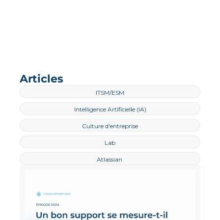
Des analyses de fond et 
des exemples concrets. 
Pour les décideurs IT qui 
transforment en 
profondeur.
Articles
ITSM/ESM
Intelligence Artificielle (IA)
Culture d'entreprise
Lab
Atlassian 