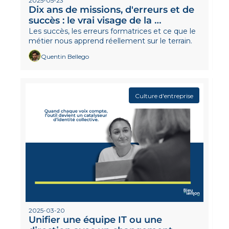
2025-05-23
Dix ans de missions, d'erreurs et de 
succès : le vrai visage de la 
transformation des DSI
Les succès, les erreurs formatrices et ce que le 
métier nous apprend réellement sur le terrain. 
Quentin Bellego
Culture d'entreprise
2025-03-20
Unifier une équipe IT ou une 