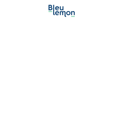
Zest 
of 
mind