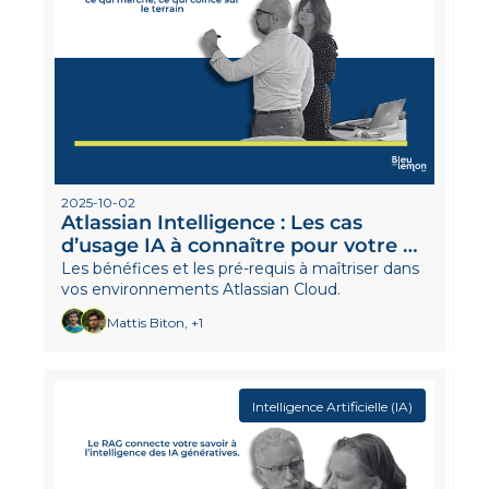
2025-10-02
Atlassian Intelligence : Les cas 
d’usage IA à connaître pour votre 
DSI
Les bénéfices et les pré-requis à maîtriser dans 
vos environnements Atlassian Cloud.
Mattis Biton, +1
Intelligence Artificielle (IA)