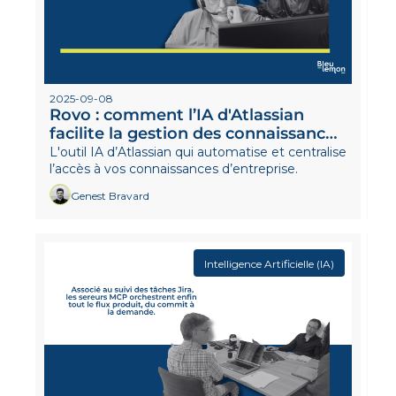
2025-09-08
Rovo : comment l’IA d'Atlassian 
facilite la gestion des connaissances 
en entreprise.
L'outil IA d’Atlassian qui automatise et centralise 
l’accès à vos connaissances d’entreprise.
Genest Bravard
Intelligence Artificielle (IA)