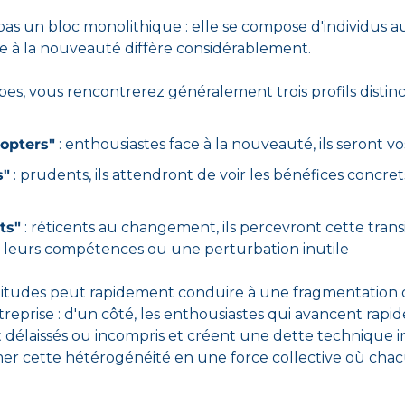
as un bloc monolithique : elle se compose d'individus aux 
ce à la nouveauté diffère considérablement.
pes, vous rencontrerez généralement trois profils distinct
dopters"
 : enthousiastes face à la nouveauté, ils seront vo
s"
 : prudents, ils attendront de voir les bénéfices concret
ts"
 : réticents au changement, ils percevront cette tran
leurs compétences ou une perturbation inutile
ttitudes peut rapidement conduire à une fragmentation d
reprise : d'un côté, les enthousiastes qui avancent rapide
 délaissés ou incompris et créent une dette technique inv
mer cette hétérogénéité en une force collective où chac