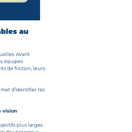
bles au 
elles. Avant 
s équipes 
s de friction, leurs 
rmet d’identifier
 les 
 vision 
ctifs plus larges : 