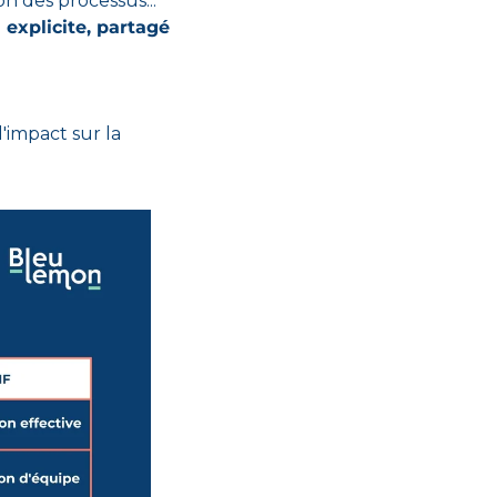
n des processus... 
e
 explicite, partagé 
'impact sur la 