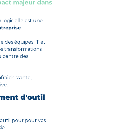
act majeur dans 
logicielle
 est une 
ntreprise
.
le des équipes IT et 
 transformations 
u centre des 
raîchissante, 
ive.
ent d'outil 
outil pour 
pour vos 
ie
. 