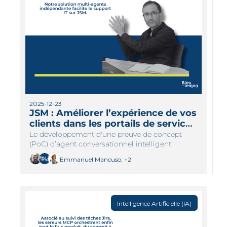
2025-12-23
JSM : Améliorer l’expérience de vos 
clients dans les portails de services 
grâce à l’IA
Le développement d'une preuve de concept 
(PoC) d’agent conversationnel intelligent.
Emmanuel Mancuso, +2
Intelligence Artificielle (IA)