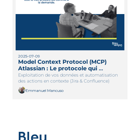
2025-07-09
Model Context Protocol (MCP) 
Atlassian : Le protocole qui 
connecte vos IA à Jira et 
Exploitation de vos données et automatisation 
Confluence
des actions en contexte (Jira & Confluence)
Emmanuel Mancuso