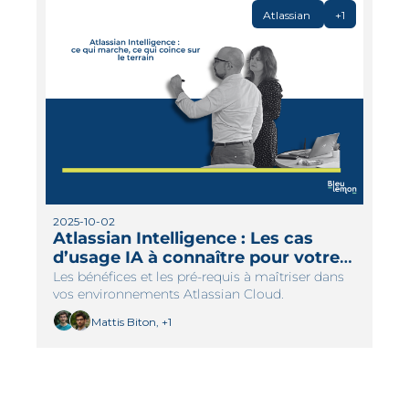
Atlassian 
+1
2025-10-02
Atlassian Intelligence : Les cas 
d’usage IA à connaître pour votre 
DSI
Les bénéfices et les pré-requis à maîtriser dans 
vos environnements Atlassian Cloud.
Mattis Biton, +1